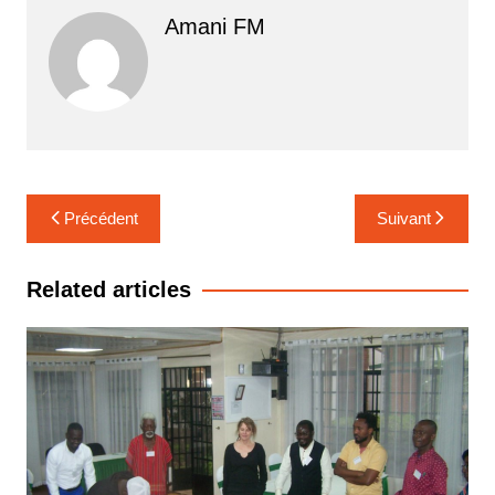
Amani FM
Navigation
Précédent
Suivant
de
l’article
Related articles