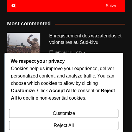
Suivre
Most commented
Enregistrement des wazalendos et
volontaires au Sud-kivu
janvier 31, 2025
We respect your privacy
Government is launching new aero
Cookies help us improve your experience, deliver
model
personalized content, and analyze traffic. You can
choose which cookies to allow by clicking
novembre 11, 2018
Customize
. Click
Accept All
to consent or
Reject
Die mitte got new law enforced by
All
to decline non-essential cookies.
politicians
Customize
novembre 12, 2018
Reject All