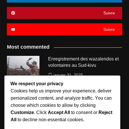
Suivre
Suivre
Most commented
Enregistrement des wazalendos et
volontaires au Sud-kivu
janvier 31, 2025
We respect your privacy
Government is launching new aero
Cookies help us improve your experience, deliver
model
personalized content, and analyze traffic. You can
choose which cookies to allow by clicking
novembre 11, 2018
Customize
. Click
Accept All
to consent or
Reject
Die mitte got new law enforced by
All
to decline non-essential cookies.
politicians